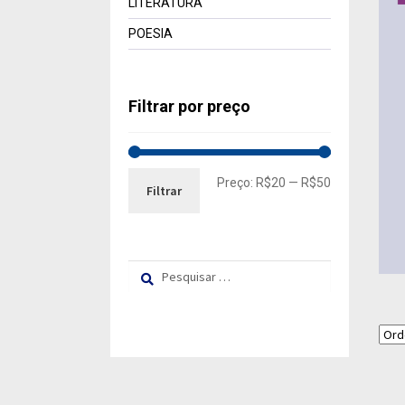
LITERATURA
POESIA
Filtrar por preço
Preço
Preço
Preço:
R$20
—
R$50
Filtrar
mínimo
máximo
Pesquisar
por: