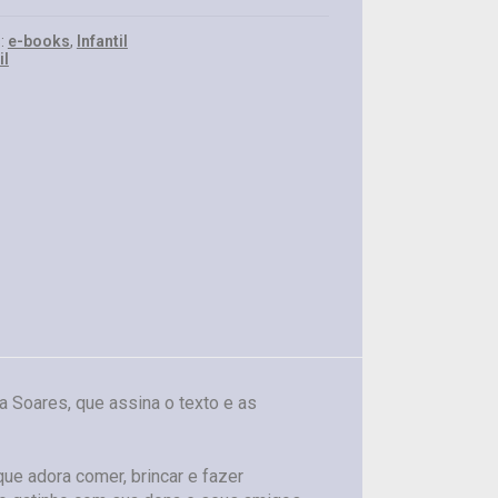
s:
e-books
,
Infantil
il
da Soares, que assina o texto e as
ue adora comer, brincar e fazer