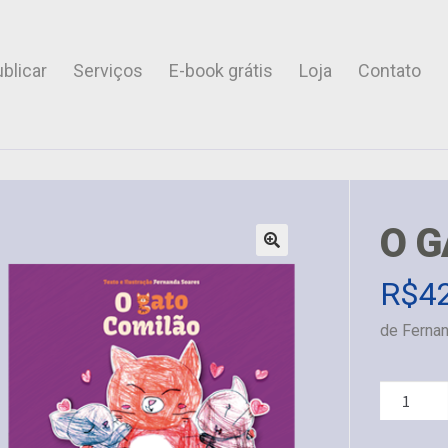
blicar
Serviços
E-book grátis
Loja
Contato
O G
R$
4
de Fernan
O
gato
comilão
quantida